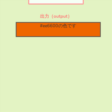
出力（output）
#ee6600の色です