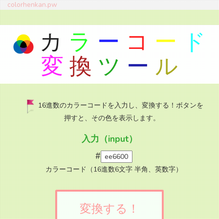
colorhenkan.pw
カ
ラ
ー
コ
ー
ド
変
換
ツ
ー
ル
16進数のカラーコードを入力し、変換する！ボタンを
押すと、その色を表示します。
入力（input）
#
カラーコード（16進数6文字 半角、英数字）
変換する！