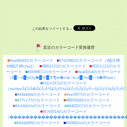
この結果をツイートする→
直近のカラーコード変換履歴
■
#ee6600のカラーコード
■
#7d2982のカラーコード（t锟斤拷
46锟斤拷c[wj[）
■
#BB1122のカラーコード
■
#DD1122のカラ
ーコード
■
#0099CCのカラーコード
■
#ea0014のカラーコード
（ã█’—ã█’é‡žç�█’åº█’å³¶æ�±æ´‹ã‚«ã█’¼ã█’—ã�®èµ¤）
■
#1DA1F2のカラーコード
（twitterÃ£ÂÂ®Ã£Â‚Â³Ã£ÂƒÂ¼Ã£ÂƒÂÃ£ÂƒÂ¬Ã£ÂƒÂ¼Ã£Âƒ
■
#446666のカラーコード
■
#ee9977のカラーコード
■
#77cc77のカラーコード
■
#BB5500のカラーコード
■
#AA66AAのカラーコード
■
#44DDCCのカラーコード
■
#EA0014のカラーコード
（�����������������������������
■
#44dd99のカラーコード
■
#0000AAのカラーコード