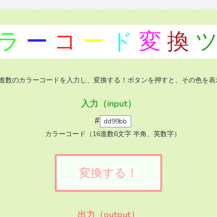
ラ
ー
コ
ー
ド
変
換
6進数のカラーコードを入力し、変換する！ボタンを押すと、その色を表
入力（input）
#
カラーコード（16進数6文字 半角、英数字）
変換する！
出力（output）