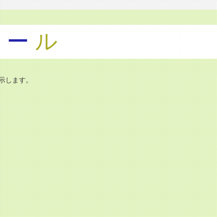
ツ
ー
ル
示します。