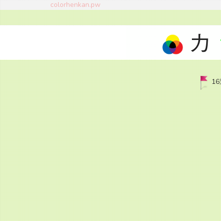
colorhenkan.pw
カ
1