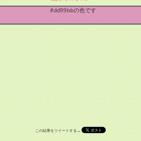
#dd99bbの色です
この結果をツイートする→