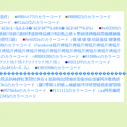
鑱濆綍）
■
#88AA77のカラーコード
■
#888822のカラーコード
ーコード
■
#1da1f2のカラーコード
�’â£ã¢â‚¬å¡ã‚â«ã�’â£ã†â€™ã‚â©ã�’â£ã†â€™ã‚â¼）
■
#e60000の
煁鍋埗鍛簫鍏燂迹顕锋煰鐭伄顔氬厽锛ｂ懇鍋撴嫥鑴楅瞾鑴欐嫝鑴
迹鍡忔鍋）
■
#e6002eのカラーコード（锞.锞.锞.锞.绐跺崺绂.锞嗛櫝.
5998のカラーコード（Facebook锟斤拷锟斤拷锟斤拷锟斤拷锟斤拷锟斤
斤拷锟斤拷锟斤拷锟斤拷锟斤拷锟斤拷锟斤拷锟斤拷锟斤拷锟斤拷锟斤
211のカラーコード
■
#BBEEBBのカラーコード
■
#3388ccのカラーコ
ﾂδ.ﾃ.ﾂδ.ﾃ.ﾂつ.ﾃ.ﾂつ.ﾃ.ﾂδ.ﾃ.ﾂδ.）
■
#0011FFのカラーコード
Â¢Ã¢â€šÂ¬Ã…Â¡）
■
#3B5998のカラーコード
���������������������������������
閳垛晛浜鹃柨鐔虹叓閸忋倖宕￠崑顕嗚抗閸愶絿濡撮埗鈺佷壕闁斥斁鎸岄
073b1のカラーコード（鑼尃閳ユ枂锛︽崡鈹锯埁涔咁灓鎹椢差煀顎⑽
■
#875b4eのカラーコード
■
#111111のカラーコード（aa闁哥姵鐟
a2345のカラーコード