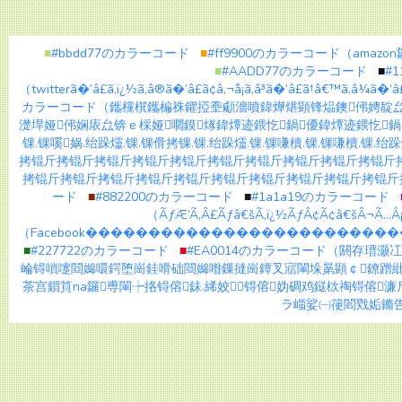
■
#bbdd77のカラーコード
■
#ff9900のカラーコード（am
■
#AADD77のカラーコード
■
#
（twitterã�’â£ã‚ï¿½ã‚â®ã�’â£ã¢â‚¬å¡ã‚â³ã�’â£ã†â€™ã‚â¼ã�
カラーコード（鑴欓檱鑴楄祩鑺掗埀顑濇噴鍏燁煁顕锋煰鐭伄娉靛厽
濋垾娅伄娴庡厽锛ｅ棌娅嚪鏌煫鍏燂迹鍡忔鍋優鍏燂迹鍡忔鍋
锞.锞嗘娲.绐跺爧.锞.锞傦拷锞.锞.绐跺爧.锞.锞嗛櫝.锞.锞嗛櫝.锞.绐跺
拷锟斤拷锟斤拷锟斤拷锟斤拷锟斤拷锟斤拷锟斤拷锟斤拷锟斤拷锟斤
拷锟斤拷锟斤拷锟斤拷锟斤拷锟斤拷锟斤拷锟斤拷锟斤拷锟斤拷锟斤
ード
■
#882200のカラーコード
■
#1a1a19のカラーコード
（ÃƒÆ’Ã‚Â£Ãƒâ€šÃ‚ï¿½ÃƒÂ¢Ã¢â€šÂ¬Ã…Â¡
（Facebook����������������������
■
#227722のカラーコード
■
#EA0014のカラーコード（閼存
崘锝嗩嚔閸嬵噮鍔堕崗銈嗗础閸嬵喒鏁撻崗鐔叉寣閳垛晜顕￠鐐蹭紕
茶宫鎻筫na鑼尃閳┾挌锝傛銇.絺姣锝傛妫碉鸡鎹栨祹锝傛
ラ崰娑㈠箯閻戣姤鏅