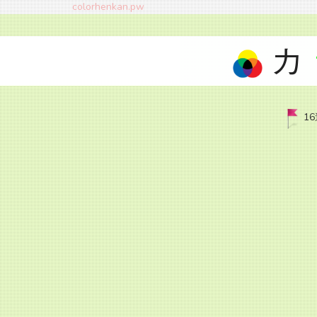
colorhenkan.pw
カ
1