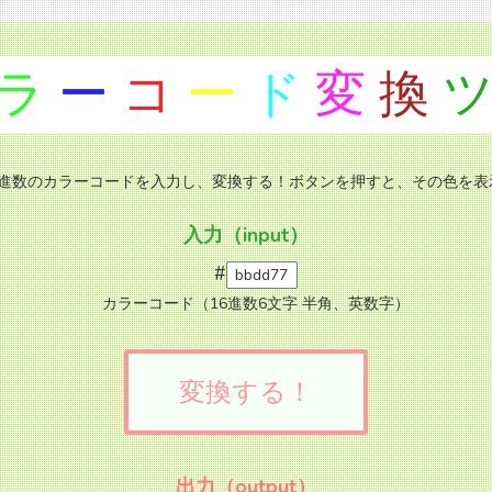
ラ
ー
コ
ー
ド
変
換
6進数のカラーコードを入力し、変換する！ボタンを押すと、その色を表
入力（input）
#
カラーコード（16進数6文字 半角、英数字）
変換する！
出力（output）