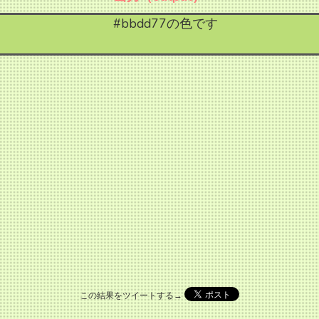
#bbdd77の色です
この結果をツイートする→