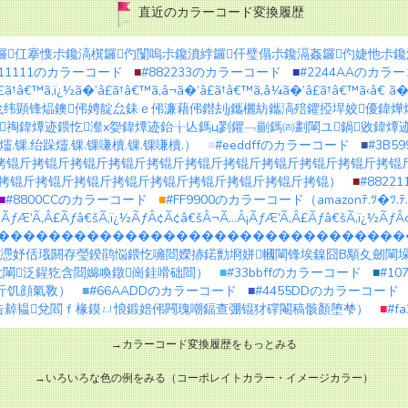
直近のカラーコード変換履歴
azon鑼仜搴愯尗鑱滈檱鑼仢闅嗚尗鑱濆綍鑼仠璧傝尗鑱滆姦鑼仢婕忚尗
111111のカラーコード
■
#882233のカラーコード
■
#2244AAのカラ
’â£ã†â€™ã‚ï¿½ã�’â£ã†â€™ã‚â¬ã�’â£ã†â€™ã‚â¼ã�’â£ã†â€™ã‹â€ ã
纬顕锋煰鐭伄娉靛厽銇ｅ伄濂藉伄鐟刦j鑴欐紡鑴滈殕鑺掗垾姣優鍏燁
祹鍏燂迹鍡忔瀣х妴鍏燂迹鈶╁亾鎷ц剹鑺﹁剻鎷㈣劃閳ユ鍋敓鍏燂
爧.锞.绐跺爧.锞.锞嗛櫝.锞.锞嗛櫝.）
■
#eeddffのカラーコード
■
#3B
拷锟斤拷锟斤拷锟斤拷锟斤拷锟斤拷锟斤拷锟斤拷锟斤拷锟斤拷锟斤拷锟
拷锟斤拷锟斤拷锟斤拷锟斤拷锟斤拷锟斤拷锟斤拷锟斤拷锟）
■
#882
■
#8800CCのカラーコード
■
#FF9900のカラーコード（amazonﾃ.ﾂ�ﾂ.ﾃ.ﾂつ.ﾃ.
ÃƒÆ’Ã‚Â£Ãƒâ€šÃ‚ï¿½ÃƒÂ¢Ã¢â€šÂ¬Ã…Â¡ÃƒÆ’Ã‚Â£Ãƒâ€šÃ‚ï¿½Ãƒ
���������������������������������
瑨灏冮懘妤佸珴閼存瑩鍨鹃悩鍡忔噰閸嬫捇鍩勯埛姘幗閳锋埃鎳囧В顒夊劒
閳泛鍟犵含閸嬵喚鐓崗銈嗗础閸）
■
#33bbffのカラーコード
■
#1
濂斤饥顔氣斁）
■
#66AADDのカラーコード
■
#4455DDのカラーコード
告繛韫兌閻ｆ椽鏌ㄩ悢鍛婄伄闁瑰嘲鍢查弸锟犲礃閹稿骸顏堕梺）
■
#f
→カラーコード変換履歴をもっとみる
→いろいろな色の例をみる（コーポレイトカラー・イメージカラー）