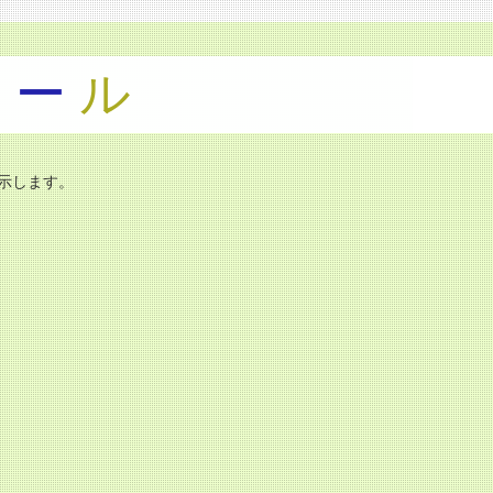
ツ
ー
ル
示します。