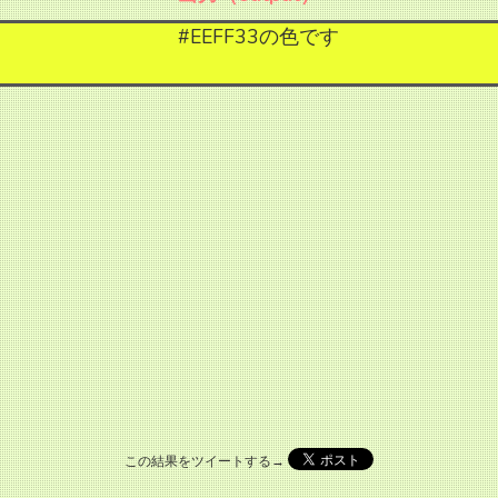
#EEFF33の色です
この結果をツイートする→