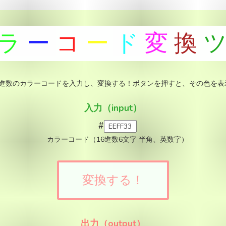
ラ
ー
コ
ー
ド
変
換
6進数のカラーコードを入力し、変換する！ボタンを押すと、その色を表
入力（input）
#
カラーコード（16進数6文字 半角、英数字）
変換する！
出力（output）