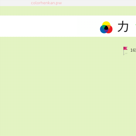
colorhenkan.pw
カ
1