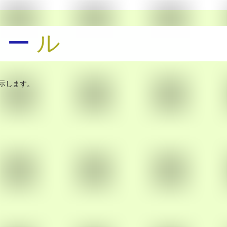
ツ
ー
ル
示します。