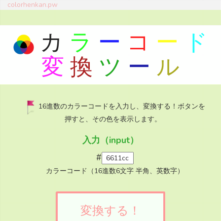
colorhenkan.pw
カ
ラ
ー
コ
ー
ド
変
換
ツ
ー
ル
16進数のカラーコードを入力し、変換する！ボタンを
押すと、その色を表示します。
入力（input）
#
カラーコード（16進数6文字 半角、英数字）
変換する！