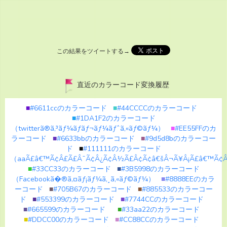
この結果をツイートする→
直近のカラーコード変換履歴
■
#6611ccのカラーコード
■
#44CCCCのカラーコード
■
#1DA1F2のカラーコード
（twitterã®ã‚³ãƒ¼ãƒãƒ¬ãƒ¼ãƒˆã‚«ãƒ©ãƒ¼）
■
#EE55FFのカ
ラーコード
■
#6633bbのカラーコード
■
#9d5d8bのカラーコー
ド
■
#111111のカラーコード
（aaÃ£â€™Ã¢Â£Ã£Â¯Ã¢Â¿Ã¢Â½Ã£Â¢Ã¢â€šÂ¬Ã¥Â¡Ã£â€™Ã¢Â
■
#33CC33のカラーコード
■
#3B5998のカラーコード
（Facebookã�®ã‚¤ãƒ¡ãƒ¼ã‚¸ã‚«ãƒ©ãƒ¼）
■
#8888EEのカラ
ーコード
■
#705B67のカラーコード
■
#885533のカラーコー
ド
■
#553399のカラーコード
■
#7744CCのカラーコード
■
#665599のカラーコード
■
#33aa22のカラーコード
■
#DDCC00のカラーコード
■
#CC88CCのカラーコード