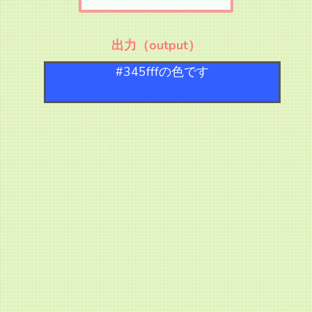
出力（output）
#345fffの色です