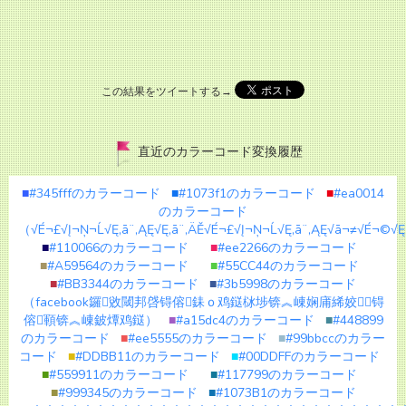
この結果をツイートする→
直近のカラーコード変換履歴
■
#345fffのカラーコード
■
#1073f1のカラーコード
■
#ea0014
のカラーコード
（√É¬£√Į¬Ņ¬Ĺ√Ę‚ā¨‚ĄĘ√Ę‚ā¨‚ÄĚ√É¬£√Į¬Ņ¬Ĺ√Ę‚ā¨‚ĄĘ√ā¬≠√É¬©√Ę
■
#110066のカラーコード
■
#ee2266のカラーコード
■
#A59564のカラーコード
■
#55CC44のカラーコード
■
#BB3344のカラーコード
■
#3b5998のカラーコード
（facebook鑼敓閾邦啔锝傛銇ｏ鸡鎹栤埗锛︽崠娴庯絺姣锝
傛顐锛︽崠鈹燂鸡鎹）
■
#a15dc4のカラーコード
■
#448899
のカラーコード
■
#ee5555のカラーコード
■
#99bbccのカラー
コード
■
#DDBB11のカラーコード
■
#00DDFFのカラーコード
■
#559911のカラーコード
■
#117799のカラーコード
■
#999345のカラーコード
■
#1073B1のカラーコード