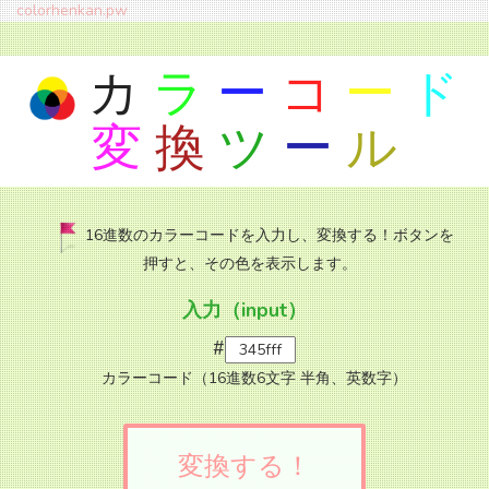
colorhenkan.pw
カ
ラ
ー
コ
ー
ド
変
換
ツ
ー
ル
16進数のカラーコードを入力し、変換する！ボタンを
押すと、その色を表示します。
入力（input）
#
カラーコード（16進数6文字 半角、英数字）
変換する！